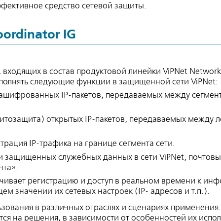
фективное средство сетевой защиты.
ordinator IG
 входящих в состав продуктовой линейки ViPNet Network S
ыполнять следующие функции в защищенной сети ViPNet:
зашифрованных IP-пакетов, передаваемых между сегме
тозащита) открытых IP-пакетов, передаваемых между 
трация IP-трафика на границе сегмента сети.
и защищенных служебных данных в сети ViPNet, почтов
чта».
ечивает регистрацию и доступ в реальном времени к ин
м значении их сетевых настроек (IP- адресов и т.п.).
ьзования в различных отраслях и сценариях применения
ся на решения, в зависимости от особенностей их испол