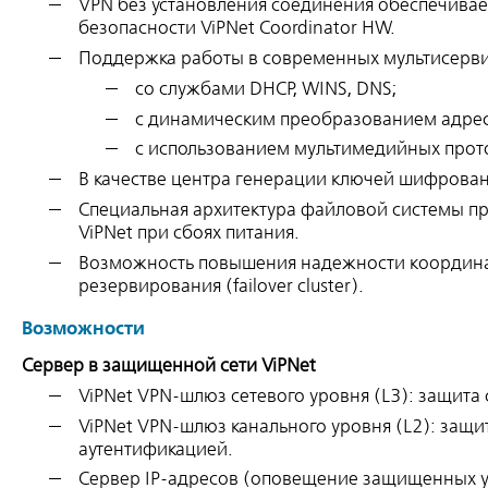
VPN без установления соединения обеспечива
безопасности ViPNet Coordinator HW.
Поддержка работы в современных мультисервис
со службами DHCP, WINS, DNS;
с динамическим преобразованием адресо
с использованием мультимедийных проток
В качестве центра генерации ключей шифрования
Специальная архитектура файловой системы п
ViPNet при сбоях питания.
Возможность повышения надежности координато
резервирования (failover cluster).
Возможности
Сервер в защищенной сети ViPNet
ViPNet VPN-шлюз сетевого уровня (L3): защита
ViPNet VPN-шлюз канального уровня (L2): защ
аутентификацией.
Сервер IP-адресов (оповещение защищенных узл