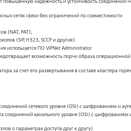
ет повышенную надежность и устойчивость соединений 
ных сетях связи без ограничений по совместимости
в (NAT, PAT);
олов (SIP, H323, SCCP и другие).
 используется ПО ViPNet Administrator.
редотвращает возможность порчи образа операционной
ра за счет его развертывания в составе кластера горя
 соединений сетевого уровня (OSI) с шифрованием и ау
ита соединений канального уровня (OSI) с шифрованием 
ов о параметрах доступа друг к другу).