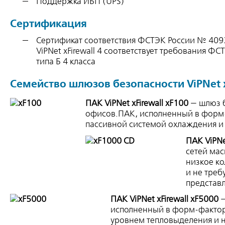
Поддержка ИБП (UPS)
Сертификация
Сертификат соответствия ФСТЭК России № 4093
ViPNet xFirewall 4 соответствует требования 
типа Б 4 класса
Семейство шлюзов безопасности ViPNet x
ПАК ViPNet xFirewall xF100
— шлюз 
офисов.ПАК, исполненный в форм-
пассивной системой охлаждения и 
ПАК ViPNe
сетей ма
низкое к
и не треб
представ
ПАК ViPNet xFirewall xF5000
—
исполненный в форм-факторе
уровнем тепловыделения и н