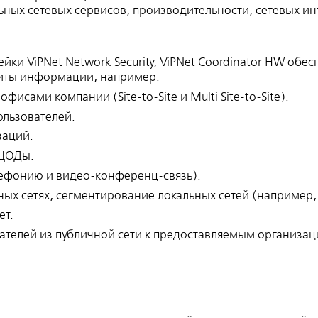
ных сетевых сервисов, производительности, сетевых ин
и ViPNet Network Security, ViPNet Coordinator HW обес
иты информации, например:
сами компании (Site-to-Site и Multi Site-to-Site).
льзователей.
заций.
 ЦОДы.
лефонию и видео-конференц-связь).
ных сетях, сегментирование локальных сетей (например
ет.
ателей из публичной сети к предоставляемым организац