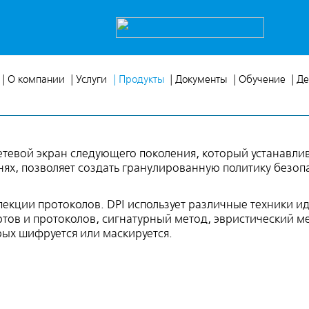
| О компании
| Услуги
| Продукты
| Документы
| Обучение
| Д
тевой экран следующего поколения, который устанавлив
нях, позволяет создать гранулированную политику безоп
нспекции протоколов. DPI использует различные техники 
тов и протоколов, сигнатурный метод, эвристический м
рых шифруется или маскируется.