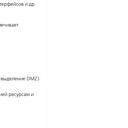
терфейсов и др.
печивает
, выделение DMZ).
ией ресурсам и