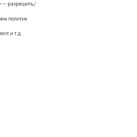
» — разрешить/
ием политик
nt и т.д.