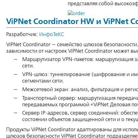
представляя собой высокоэф
ViPNet Coordinator HW и ViPNet Co
Разработчик:
ИнфоТеКС
ViPNet Coordinator — семейство шлюзов безопасности,
зависимости от настроек ViPNet Coordinator может в
Маршрутизатор VPN-пакетов: маршрутизация 
сети.
VPN-шлюз: туннелирование (шифрование и ими
сегментами сети.
Межсетевой экран: анализ, фильтрация и регис
Транспортный сервер: маршрутизация передач
передаваемых программой «ViPNet Деловая по
Сервер IP-адресов, сервер соединений: обесп
состоянии объектов защищенной сети и о текуще
Продукты ViPNet Coordinator адаптированы для испол
шлюзов безопасности ViPNet Coordinator подразделяет