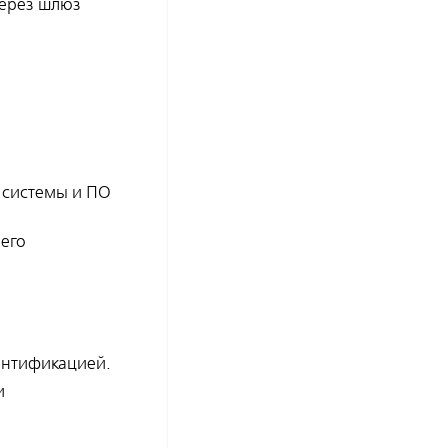
через шлюз
 системы и ПО
чего
тентификацией.
и