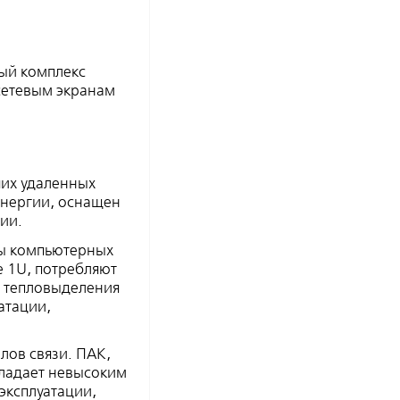
ный комплекс
жсетевым экранам
ших удаленных
энергии, оснащен
ии.
ы компьютерных
 1U, потребляют
м тепловыделения
атации,
лов связи. ПАК,
бладает невысоким
эксплуатации,