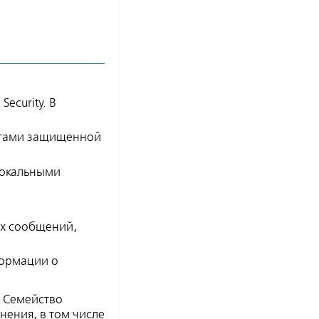
ecurity. В
нтами защищенной
локальными
ых сообщений,
формации о
. Семейство
нения, в том числе